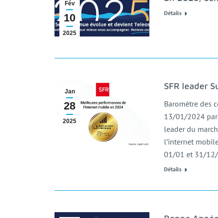
Fév
Détails
10
2025
SFR leader Su
Jan
Baromètre des c
28
13/01/2024 par l
2025
leader du march
l’internet mobil
01/01 et 31/12/
Détails