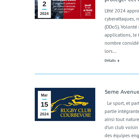
2
L’été 2024 appro
2024
cyberattaques, 
(DDoS). Volonté 
applications, le 
nombre considér
lors…
Détails
5eme Avenue 
Mar
Le sport, et par
15
partie intégran
2024
ainsi tout natu
d’un club voisin
des équipes en