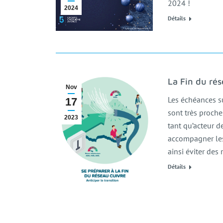
2024 !
2024
Détails
La Fin du rés
Nov
Les échéances su
17
sont très proc
2023
tant qu’acteur 
accompagner les 
ainsi éviter des
Détails