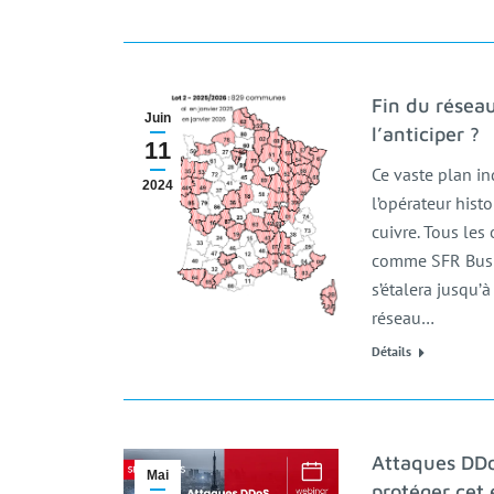
Fin du résea
Juin
l’anticiper ?
11
Ce vaste plan in
2024
l’opérateur hist
cuivre. Tous les
comme SFR Busin
s’étalera jusqu’à
réseau…
Détails
Attaques DDo
Mai
protéger cet 