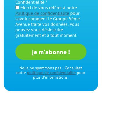
Confidentialité
*
Merci de vous référer à notre
Politique de confidentialité
pour
savoir comment le Groupe 5ème
Avenue traite vos données. Vous
pouvez vous désinscrire
gratuitement et à tout moment.
Nous ne spammons pas ! Consultez
notre
politique de confidentialité
pour
plus d’informations.