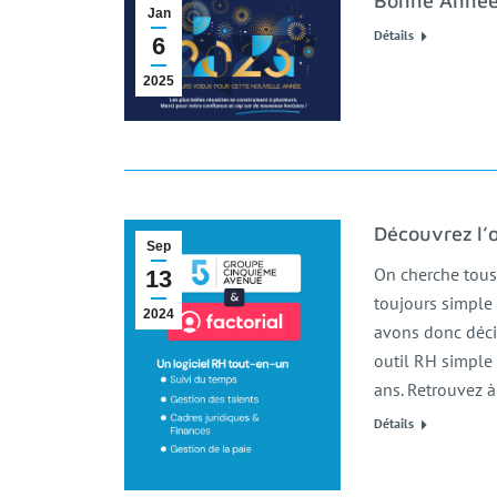
Bonne Année
Jan
Détails
6
2025
Découvrez l’o
Sep
On cherche tous à
13
toujours simple 
2024
avons donc déci
outil RH simple
ans. Retrouvez à
Détails