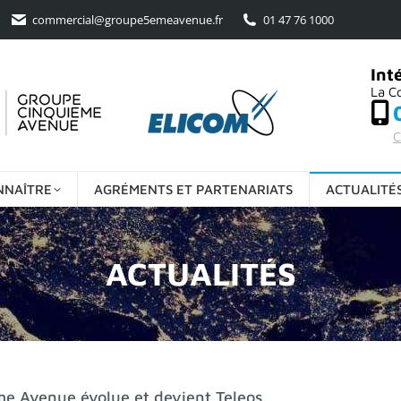
commercial@groupe5emeavenue.fr
01 47 76 1000
Int
La C
C
NNAÎTRE
AGRÉMENTS ET PARTENARIATS
ACTUALITÉ
ACTUALITÉS
e Avenue évolue et devient Teleos