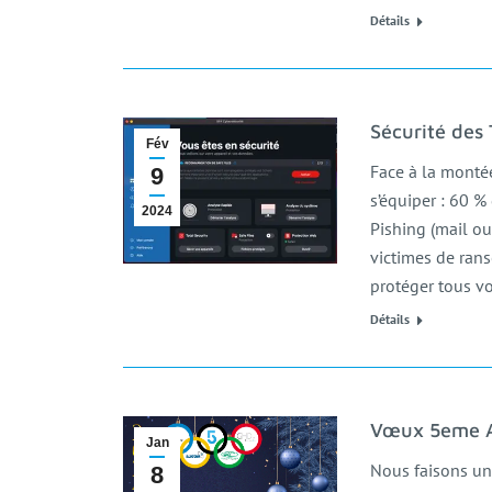
Détails
Sécurité des
Fév
Face à la montée
9
s’équiper : 60 %
2024
Pishing (mail o
victimes de ran
protéger tous v
Détails
Vœux 5eme A
Jan
Nous faisons un
8